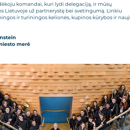
dėkoju komandai, kuri lydi delegaciją, ir mūsų
 Lietuvoje už partnerystę bei svetingumą. Linkiu
ingos ir turiningos kelionės, kupinos kūrybos ir nauj
nstein
miesto merė