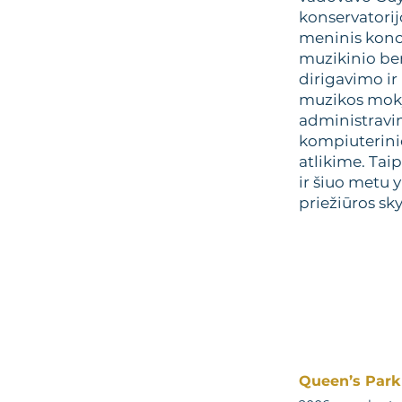
konservatorij
meninis koncer
muzikinio be
dirigavimo ir 
muzikos moky
administravim
kompiuterini
atlikime. Tai
ir šiuo metu 
priežiūros sky
Queen’s Park