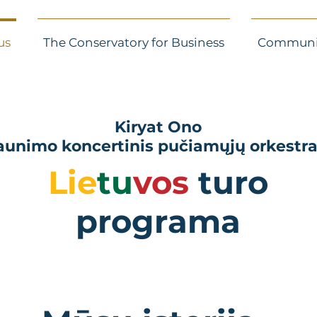
us
The Conservatory for Business
Communi
Kiryat Ono
aunimo koncertinis pučiamųjų orkestr
Lie
tu
vos
turo
programa