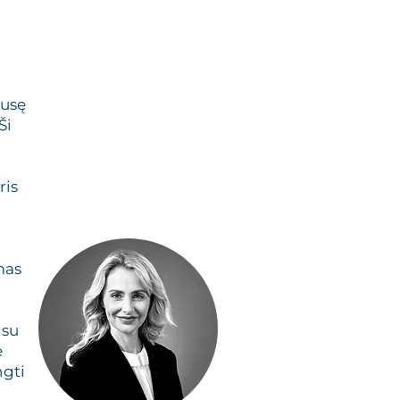
pusę
Ši
ris
mas
 su
e
ngti