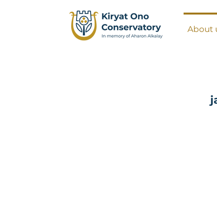
About 
j