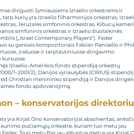
mas diriguoti žymiausiems Izraelio orkestrams ir
tarp kurių yra Izraelio filharmonijos orkestras, Izrael
estras, Jeruzalės simfoninis orkestras, Kibucų kameri
anos simfoninis orkestras ir Izraelio šiuolaikinės
blis („Israel Contemporary Players“). Feder
o su garsiais kompozitoriais Fabian Panisello ir Phil
tuose, įrašuose ir tarptautiniuose dirigavimo
 kursuose.
nęs Izraelio-Amerikos fondo stipendiją orkestrų
2000/1–2001/2), Danijos vyriausybės (CIRIUS) stipendij
ed Christian menininko stipendiją ir Danijos dirige
Gramex fondo apdovanojimą.
on – konservatorijos direktori
s yra Kirjat Ono konservatorijos absolventas, anksč
 jaunimo pučiamųjų orkestre, kuriam tuo metu jau
Feder. Šiuo metu Bar jau aštuntus metus yra Kirjat 