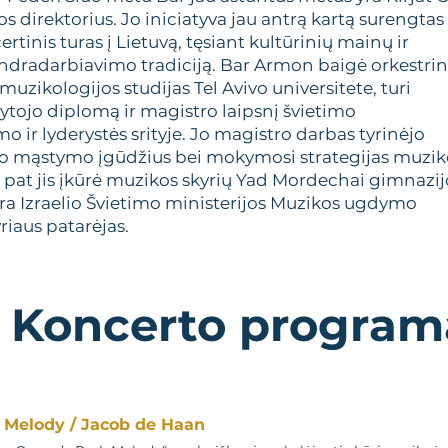
os direktorius. Jo iniciatyva jau antrą kartą surengtas
tinis turas į Lietuvą, tęsiant kultūrinių mainų ir
ndradarbiavimo tradiciją. Bar Armon baigė orkestrin
muzikologijos studijas Tel Avivo universitete, turi
tojo diplomą ir magistro laipsnį švietimo
o ir lyderystės srityje. Jo magistro darbas tyrinėjo
o mąstymo įgūdžius bei mokymosi strategijas muzik
p pat jis įkūrė muzikos skyrių Yad Mordechai gimnazij
yra Izraelio Švietimo ministerijos Muzikos ugdymo
riaus patarėjas.
Koncerto program
 Melody / Jacob de Haan