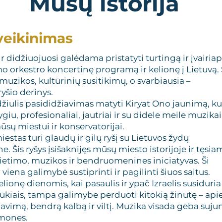
Mūsų istorija
veikinimas
r didžiuojuosi galėdama pristatyti turtingą ir įvairia
 orkestro koncertinę programą ir kelionę į Lietuvą. 
 muzikos, kultūrinių susitikimų, o svarbiausia –
yšio derinys.
žiulis pasididžiavimas matyti Kiryat Ono jaunimą, ku
ygiu, profesionaliai, jautriai ir su didele meile muzikai
ūsų miestui ir konservatorijai.
estas turi glaudų ir gilų ryšį su Lietuvos žydų
 Šis ryšys įsišaknijęs mūsų miesto istorijoje ir tęsia
švietimo, muzikos ir bendruomenines iniciatyvas. Ši
 viena galimybė sustiprinti ir pagilinti šiuos saitus.
elionę dienomis, kai pasaulis ir ypač Izraelis susiduria
ūkiais, tampa galimybe perduoti kitokią žinutę – api
vimą, bendrą kalbą ir viltį. Muzika visada geba suju
žmones.