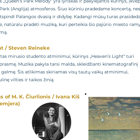
 „Queen’s Park Melody“ yra lyriškas ir pakylėjantis kūrinys, įkvė
ark (Anglija) atmosferos. Šiuo kūriniu pradedame koncertą, nes
atspindi Palangos dvasią ir didybę. Kadangi mūsų turas prasided
, natūralu pradėti muziką, kuri perteikia šio pajūrio miesto ram
umą.
t / Steven Reineke
rtas mirusio studento atminimui, kūrinys „Heaven’s Light“ turi
prasmę. Muzika pakyla tarsi malda, skleidžianti kinematografinį
 gelmę. Šis atlikimas skiriamas visų tautų vaikų atminimui,
inę vilties ir taikos žinią.
 of M. K. Čiurlionis / Ivana Kiš
remjera)