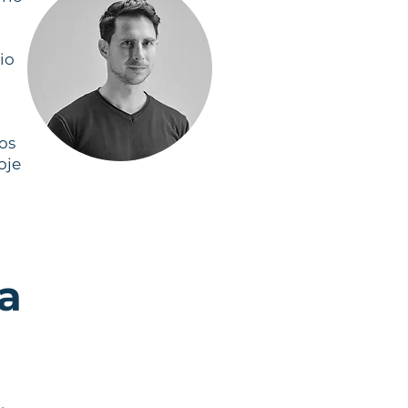
io
os
oje
a