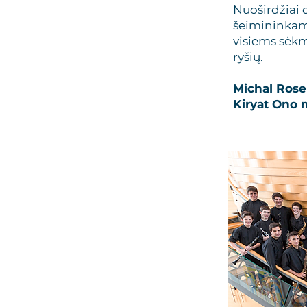
Nuoširdžiai 
šeimininkams
visiems sėkm
ryšių.
Michal Rose
Kiryat Ono 