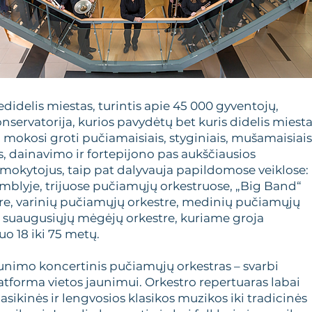
edidelis miestas, turintis apie 45 000 gyventojų,
onservatorija, kurios pavydėtų bet kuris didelis miesta
i mokosi groti pučiamaisiais, styginiais, mušamaisiais
, dainavimo ir fortepijono pas aukščiausios
s mokytojus, taip pat dalyvauja papildomose veiklose:
mblyje, trijuose pučiamųjų orkestruose, „Big Band“
re, varinių pučiamųjų orkestre, medinių pučiamųjų
 suaugusiųjų mėgėjų orkestre, kuriame groja
o 18 iki 75 metų.
unimo koncertinis pučiamųjų orkestras – svarbi
tforma vietos jaunimui. Orkestro repertuaras labai
lasikinės ir lengvosios klasikos muzikos iki tradicinės