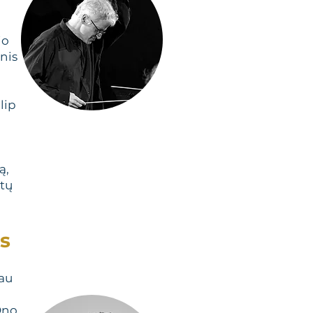
io
nis
lip
ą,
ntų
us
iau
Ono