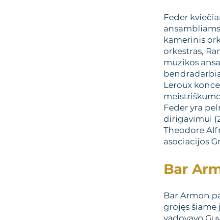
Feder kviečia
ansambliams, 
kamerinis ork
orkestras, Ran
muzikos ansam
bendradarbiav
Leroux koncer
meistriškumo
Feder yra pel
dirigavimui (
Theodore Alfr
asociacijos 
Bar Arm
Bar Armon pat
grojęs šiame
vadovavo Guy 