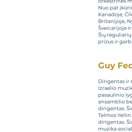
orkestrinės m
Nuo pat įkūrim
Kanadoje, Čilė
Britanijoje, N
Šveicarijoje ir
Šių reguliari
prizus ir ga
Guy Fed
Dirigentas ir
Izraelio muzi
pasaulinio ly
ansamblio bei
dirigentas. Š
Telmos Yellin
dirigentas. Š
muzika socia