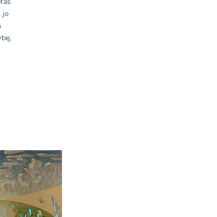
ptas
 jo
a
ybę,