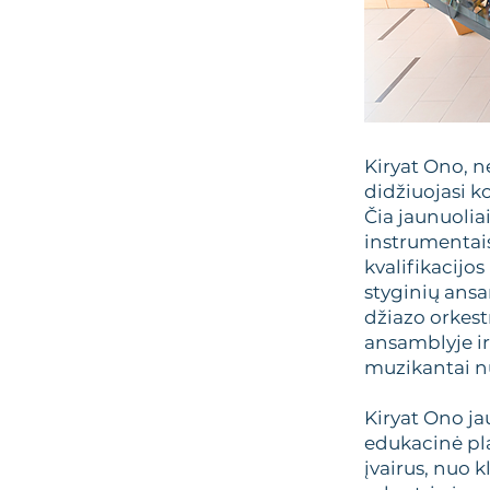
Kiryat Ono, n
didžiuojasi k
Čia jaunuolia
instrumentais
kvalifikacijo
styginių ansa
džiazo orkest
ansamblyje ir
muzikantai nu
Kiryat Ono ja
edukacinė pla
įvairus, nuo k