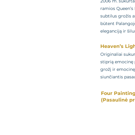
2006 m. sukurtas
ramios Queen’s P
subtilus grožis 
būtent Palangoje
eleganciją ir šil
Heaven’s Ligh
Originaliai suku
stiprią emocinę 
grožį ir emocinę
siunčiantis pasaul
Four Paintings
(Pasaulinė p