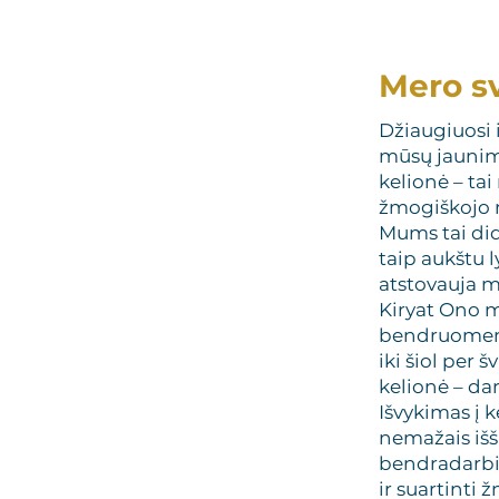
Mero s
Džiaugiuosi i
mūsų jaunimo
kelionė – tai
žmogiškojo r
Mums tai did
taip aukštu l
atstovauja m
Kiryat Ono mi
bendruomene.
iki šiol per 
kelionė – dar
Išvykimas į k
nemažais išš
bendradarbia
ir suartinti 