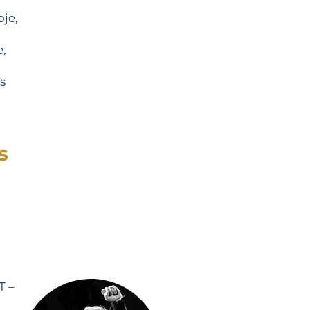
.
oje,
e,
s
s
T –